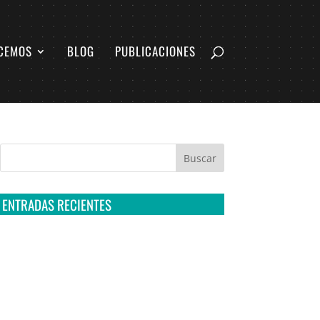
CEMOS
BLOG
PUBLICACIONES
ENTRADAS RECIENTES
Tribunal Colegiado confirma amparo de R3D:
Sedena sigue incumpliendo con la entrega de
contratos de Pegasus
Multa a la FMF confirma riesgos advertidos
sobre el tratamiento de datos sensibles en el