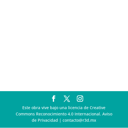
Multa a la FMF confirma riesgos advertidos sobre el
tratamiento de datos sensibles en el FAN ID
R3D presenta SequIA, un repositorio para
comprender el impacto ambiental de los centros de
datos y la inteligencia artificial
Ley Serrano bajo escrutinio por su impacto en la
libertad de expresión y la regulación de la IA en
México
R3D enfatiza la necesidad de incorporar la
dimensión digital en la Política Nacional de Derechos
Humanos y Empresas
Este obra vive bajo una licencia de Creative
Commons Reconocimiento 4.0 Internacional. Aviso
de Privacidad | contacto@r3d.mx