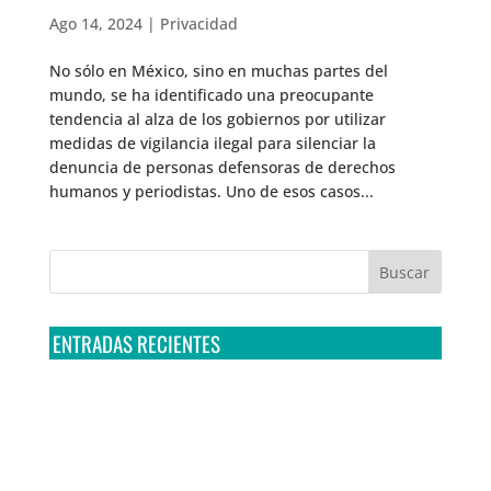
Ago 14, 2024
|
Privacidad
No sólo en México, sino en muchas partes del
mundo, se ha identificado una preocupante
tendencia al alza de los gobiernos por utilizar
medidas de vigilancia ilegal para silenciar la
denuncia de personas defensoras de derechos
humanos y periodistas. Uno de esos casos...
ENTRADAS RECIENTES
Tribunal Colegiado confirma amparo de R3D: Sedena
sigue incumpliendo con la entrega de contratos de
Pegasus
Multa a la FMF confirma riesgos advertidos sobre el