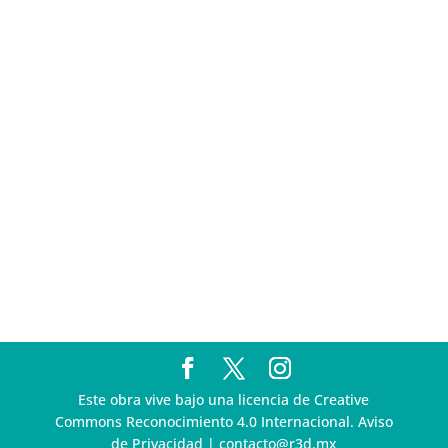
Pegasus
Multa a la FMF confirma riesgos advertidos sobre el
tratamiento de datos sensibles en el FAN ID
R3D presenta SequIA, un repositorio para
comprender el impacto ambiental de los centros de
datos y la inteligencia artificial
Ley Serrano bajo escrutinio por su impacto en la
libertad de expresión y la regulación de la IA en
México
R3D enfatiza la necesidad de incorporar la
dimensión digital en la Política Nacional de Derechos
Humanos y Empresas
Este obra vive bajo una licencia de Creative
Commons Reconocimiento 4.0 Internacional. Aviso
de Privacidad | contacto@r3d.mx