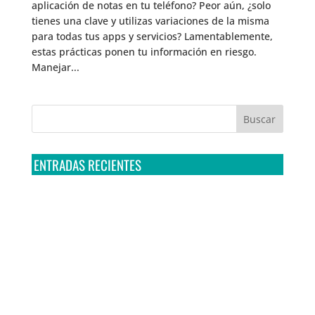
aplicación de notas en tu teléfono? Peor aún, ¿solo
tienes una clave y utilizas variaciones de la misma
para todas tus apps y servicios? Lamentablemente,
estas prácticas ponen tu información en riesgo.
Manejar...
ENTRADAS RECIENTES
Tribunal Colegiado confirma amparo de R3D: Sedena
sigue incumpliendo con la entrega de contratos de
Pegasus
Multa a la FMF confirma riesgos advertidos sobre el
tratamiento de datos sensibles en el FAN ID
R3D presenta SequIA, un repositorio para
comprender el impacto ambiental de los centros de
datos y la inteligencia artificial