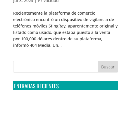
Jul 8, 2024
|
Privacidad
Recientemente la plataforma de comercio
electrónico encontró un dispositivo de vigilancia de
teléfonos móviles StingRay, aparentemente original y
listado como usado, que estaba puesto a la venta
por 100,000 dólares dentro de su plataforma,
informó 404 Media. Un...
ENTRADAS RECIENTES
Tribunal Colegiado confirma amparo de R3D: Sedena
sigue incumpliendo con la entrega de contratos de
Pegasus
Multa a la FMF confirma riesgos advertidos sobre el
tratamiento de datos sensibles en el FAN ID