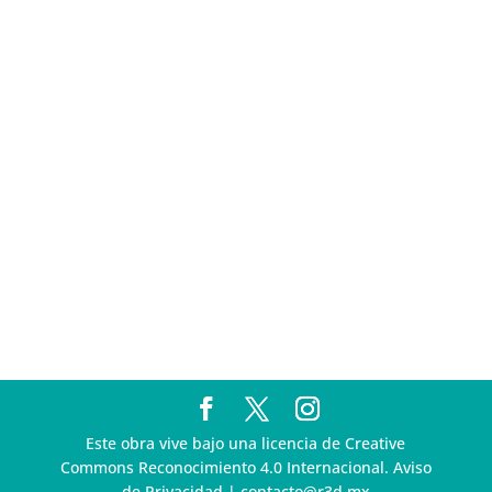
Pegasus
Multa a la FMF confirma riesgos advertidos sobre el
tratamiento de datos sensibles en el FAN ID
R3D presenta SequIA, un repositorio para
comprender el impacto ambiental de los centros de
datos y la inteligencia artificial
Ley Serrano bajo escrutinio por su impacto en la
libertad de expresión y la regulación de la IA en
México
R3D enfatiza la necesidad de incorporar la
dimensión digital en la Política Nacional de Derechos
Humanos y Empresas
Este obra vive bajo una licencia de Creative
Commons Reconocimiento 4.0 Internacional. Aviso
de Privacidad | contacto@r3d.mx