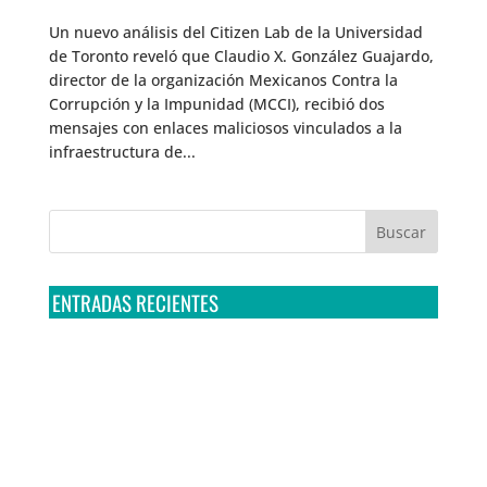
Un nuevo análisis del Citizen Lab de la Universidad
de Toronto reveló que Claudio X. González Guajardo,
director de la organización Mexicanos Contra la
Corrupción y la Impunidad (MCCI), recibió dos
mensajes con enlaces maliciosos vinculados a la
infraestructura de...
ENTRADAS RECIENTES
Tribunal Colegiado confirma amparo de R3D: Sedena
sigue incumpliendo con la entrega de contratos de
Pegasus
Multa a la FMF confirma riesgos advertidos sobre el
tratamiento de datos sensibles en el FAN ID
R3D presenta SequIA, un repositorio para