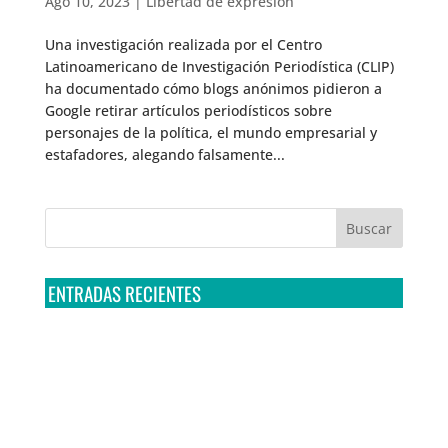
Ago 10, 2023
|
Libertad de expresión
Una investigación realizada por el Centro
Latinoamericano de Investigación Periodística (CLIP)
ha documentado cómo blogs anónimos pidieron a
Google retirar artículos periodísticos sobre
personajes de la política, el mundo empresarial y
estafadores, alegando falsamente...
ENTRADAS RECIENTES
Tribunal Colegiado confirma amparo de R3D: Sedena
sigue incumpliendo con la entrega de contratos de
Pegasus
Multa a la FMF confirma riesgos advertidos sobre el
tratamiento de datos sensibles en el FAN ID