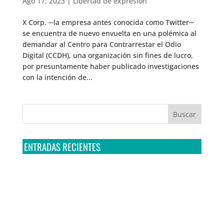
Ago 17, 2023
|
Libertad de expresión
X Corp. ─la empresa antes conocida como Twitter─
se encuentra de nuevo envuelta en una polémica al
demandar al Centro para Contrarrestar el Odio
Digital (CCDH), una organización sin fines de lucro,
por presuntamente haber publicado investigaciones
con la intención de...
ENTRADAS RECIENTES
Tribunal Colegiado confirma amparo de R3D: Sedena
sigue incumpliendo con la entrega de contratos de
Pegasus
Multa a la FMF confirma riesgos advertidos sobre el
tratamiento de datos sensibles en el FAN ID