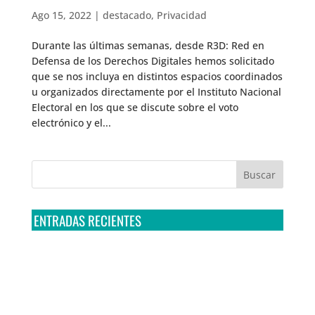
Ago 15, 2022
|
destacado
,
Privacidad
Durante las últimas semanas, desde R3D: Red en
Defensa de los Derechos Digitales hemos solicitado
que se nos incluya en distintos espacios coordinados
u organizados directamente por el Instituto Nacional
Electoral en los que se discute sobre el voto
electrónico y el...
ENTRADAS RECIENTES
Tribunal Colegiado confirma amparo de R3D: Sedena
sigue incumpliendo con la entrega de contratos de
Pegasus
Multa a la FMF confirma riesgos advertidos sobre el