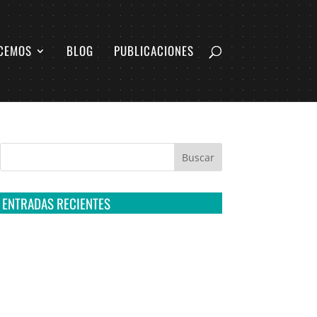
CEMOS
BLOG
PUBLICACIONES
ENTRADAS RECIENTES
Tribunal Colegiado confirma amparo de R3D:
Sedena sigue incumpliendo con la entrega de
contratos de Pegasus
Multa a la FMF confirma riesgos advertidos
sobre el tratamiento de datos sensibles en el