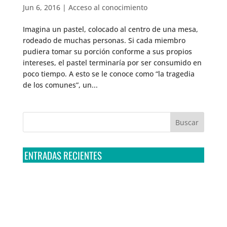
Jun 6, 2016
|
Acceso al conocimiento
Imagina un pastel, colocado al centro de una mesa,
rodeado de muchas personas. Si cada miembro
pudiera tomar su porción conforme a sus propios
intereses, el pastel terminaría por ser consumido en
poco tiempo. A esto se le conoce como “la tragedia
de los comunes”, un...
ENTRADAS RECIENTES
Tribunal Colegiado confirma amparo de R3D: Sedena
sigue incumpliendo con la entrega de contratos de
Pegasus
Multa a la FMF confirma riesgos advertidos sobre el
tratamiento de datos sensibles en el FAN ID