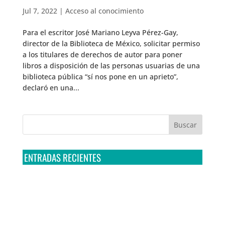
Jul 7, 2022
|
Acceso al conocimiento
Para el escritor José Mariano Leyva Pérez-Gay,
director de la Biblioteca de México, solicitar permiso
a los titulares de derechos de autor para poner
libros a disposición de las personas usuarias de una
biblioteca pública “sí nos pone en un aprieto”,
declaró en una...
ENTRADAS RECIENTES
Tribunal Colegiado confirma amparo de R3D: Sedena
sigue incumpliendo con la entrega de contratos de
Pegasus
Multa a la FMF confirma riesgos advertidos sobre el