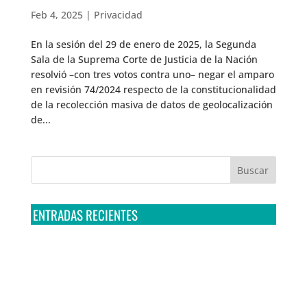
Feb 4, 2025
|
Privacidad
En la sesión del 29 de enero de 2025, la Segunda
Sala de la Suprema Corte de Justicia de la Nación
resolvió –con tres votos contra uno– negar el amparo
en revisión 74/2024 respecto de la constitucionalidad
de la recolección masiva de datos de geolocalización
de...
ENTRADAS RECIENTES
Tribunal Colegiado confirma amparo de R3D: Sedena
sigue incumpliendo con la entrega de contratos de
Pegasus
Multa a la FMF confirma riesgos advertidos sobre el