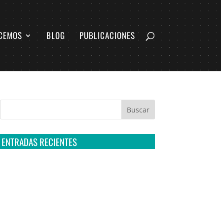
CEMOS
BLOG
PUBLICACIONES
ENTRADAS RECIENTES
Tribunal Colegiado confirma amparo de R3D:
Sedena sigue incumpliendo con la entrega de
contratos de Pegasus
Multa a la FMF confirma riesgos advertidos
sobre el tratamiento de datos sensibles en el