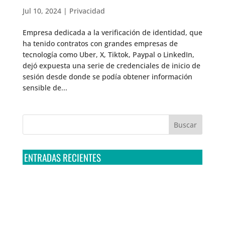
Jul 10, 2024
|
Privacidad
Empresa dedicada a la verificación de identidad, que
ha tenido contratos con grandes empresas de
tecnología como Uber, X, Tiktok, Paypal o LinkedIn,
dejó expuesta una serie de credenciales de inicio de
sesión desde donde se podía obtener información
sensible de...
ENTRADAS RECIENTES
Tribunal Colegiado confirma amparo de R3D: Sedena
sigue incumpliendo con la entrega de contratos de
Pegasus
Multa a la FMF confirma riesgos advertidos sobre el