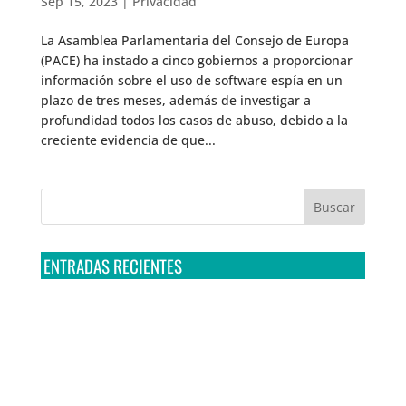
Sep 15, 2023
|
Privacidad
La Asamblea Parlamentaria del Consejo de Europa
(PACE) ha instado a cinco gobiernos a proporcionar
información sobre el uso de software espía en un
plazo de tres meses, además de investigar a
profundidad todos los casos de abuso, debido a la
creciente evidencia de que...
ENTRADAS RECIENTES
Tribunal Colegiado confirma amparo de R3D: Sedena
sigue incumpliendo con la entrega de contratos de
Pegasus
Multa a la FMF confirma riesgos advertidos sobre el
tratamiento de datos sensibles en el FAN ID