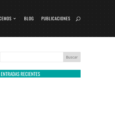
CEMOS
BLOG
PUBLICACIONES
ENTRADAS RECIENTES
Tribunal Colegiado confirma amparo de R3D:
Sedena sigue incumpliendo con la entrega de
contratos de Pegasus
Multa a la FMF confirma riesgos advertidos
sobre el tratamiento de datos sensibles en el