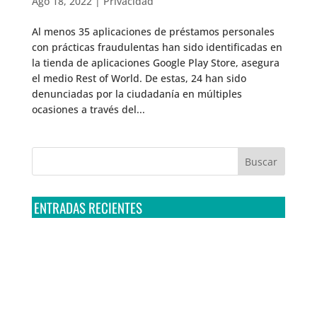
Ago 18, 2022
|
Privacidad
Al menos 35 aplicaciones de préstamos personales
con prácticas fraudulentas han sido identificadas en
la tienda de aplicaciones Google Play Store, asegura
el medio Rest of World. De estas, 24 han sido
denunciadas por la ciudadanía en múltiples
ocasiones a través del...
ENTRADAS RECIENTES
Tribunal Colegiado confirma amparo de R3D: Sedena
sigue incumpliendo con la entrega de contratos de
Pegasus
Multa a la FMF confirma riesgos advertidos sobre el
tratamiento de datos sensibles en el FAN ID