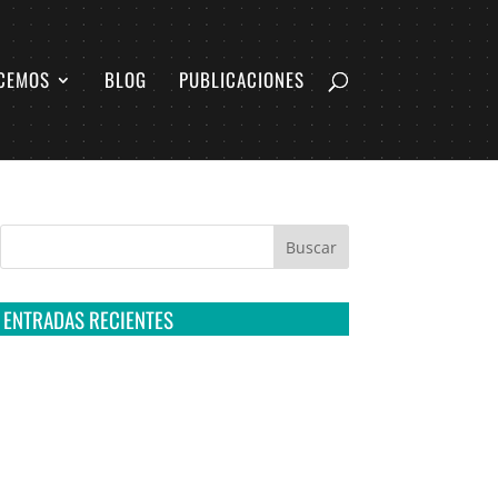
CEMOS
BLOG
PUBLICACIONES
ENTRADAS RECIENTES
Tribunal Colegiado confirma amparo de R3D:
Sedena sigue incumpliendo con la entrega de
contratos de Pegasus
Multa a la FMF confirma riesgos advertidos
sobre el tratamiento de datos sensibles en el