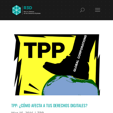
TPP: ¿CÓMO AFECTA A TUS DERECHOS DIGITALES?
Mar 15, 2016
|
TPP