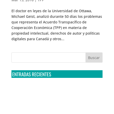
El doctor en leyes de la Universidad de Ottawa,
Michael Geist, analizó durante 50 días los problemas
que representa el Acuerdo Transpacífico de
Cooperación Económica (TPP) en materia de
propiedad intelectual, derechos de autor y políticas
digitales para Canadá y otros...
ENTRADAS RECIENTES
Tribunal Colegiado confirma amparo de R3D: Sedena
sigue incumpliendo con la entrega de contratos de
Pegasus
Multa a la FMF confirma riesgos advertidos sobre el
tratamiento de datos sensibles en el FAN ID