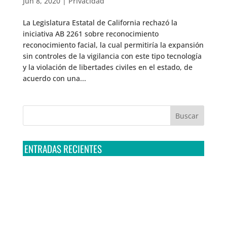
Jun 8, 2020
|
Privacidad
La Legislatura Estatal de California rechazó la
iniciativa AB 2261 sobre reconocimiento
reconocimiento facial, la cual permitiría la expansión
sin controles de la vigilancia con este tipo tecnología
y la violación de libertades civiles en el estado, de
acuerdo con una...
ENTRADAS RECIENTES
Tribunal Colegiado confirma amparo de R3D: Sedena
sigue incumpliendo con la entrega de contratos de
Pegasus
Multa a la FMF confirma riesgos advertidos sobre el
tratamiento de datos sensibles en el FAN ID