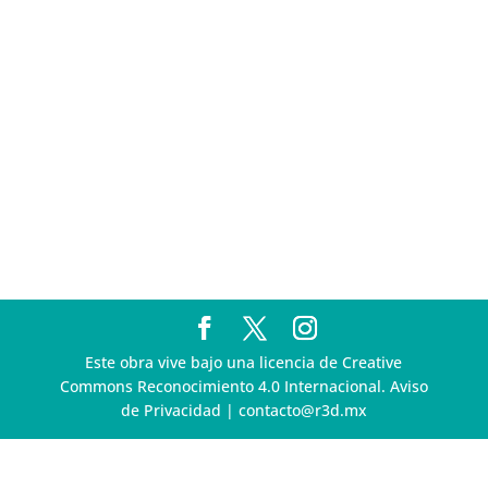
R3D presenta SequIA, un repositorio para
comprender el impacto ambiental de los centros de
datos y la inteligencia artificial
Ley Serrano bajo escrutinio por su impacto en la
libertad de expresión y la regulación de la IA en
México
R3D enfatiza la necesidad de incorporar la
dimensión digital en la Política Nacional de Derechos
Humanos y Empresas
Este obra vive bajo una licencia de Creative
Commons Reconocimiento 4.0 Internacional. Aviso
de Privacidad | contacto@r3d.mx