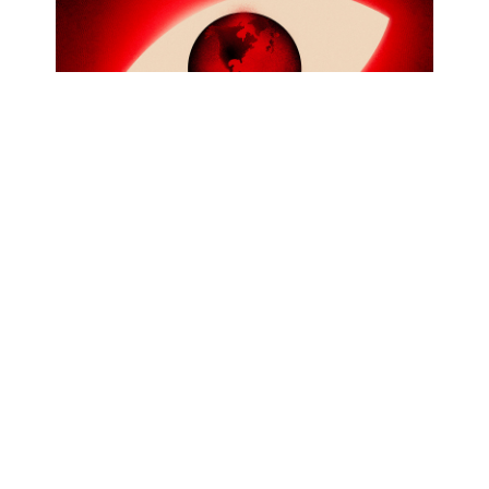
R3D PARTICIPA EN CONTRIBUCIÓN
CONJUNTA PARA INFORME DEL
ALTO COMISIONADO DE ONU
SOBRE DEFENSORES DE DERECHOS
HUMANOS
Abr 17, 2026
|
Oficial
,
Privacidad
Desde R3D aportamos para un nuevo informe
del Alto Comisionado de la ONU para los
derechos humanos. Consulta nuestra
contribución.