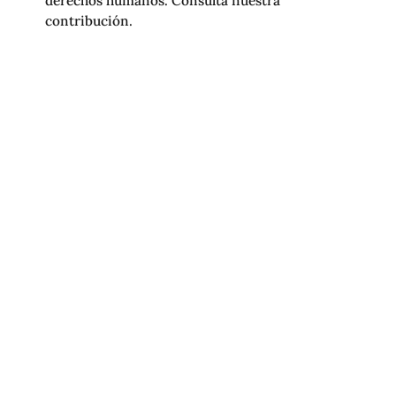
contribución.
R3D PRESENTA CONTRIBUCIÓN
SOBRE IA Y LIBERTAD DE EXPRESIÓN
ANTE LA CIDH