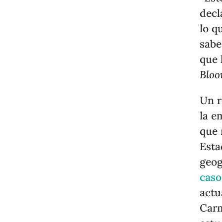
decl
lo q
sabe
que 
Bloo
Un r
la e
que 
Esta
geog
caso
actu
Carm