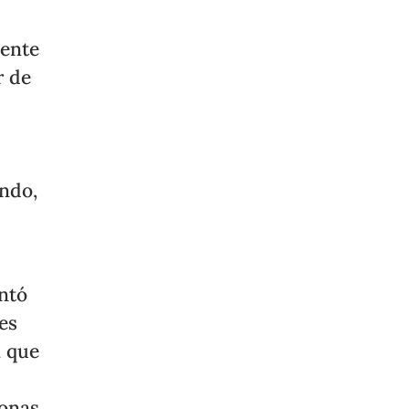
mente
r de
undo,
ntó
es
n que
sonas