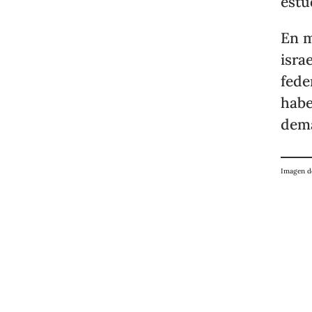
estu
En m
isra
fede
habe
dem
Imagen 