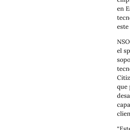
en E
tecn
este
NSO 
el s
sopo
tecn
Citi
que 
desa
capa
clie
“Est