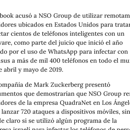
book acusó a NSO Group de utilizar remota
idores ubicados en Estados Unidos para trata
ctar cientos de teléfonos inteligentes con un
are, como parte del juicio que inició el año
do por el uso de WhatsApp para infectar con
sus a más de mil 400 teléfonos en todo el m
e abril y mayo de 2019.
ompañía de Mark Zuckerberg presentó
mentos que demostrarían que NSO Group re
idores de la empresa QuadraNet en Los Ángel
 lanzar 720 ataques a dispositivos móviles, si
e claro si se utilizó algún programa de la
esa israelí para infectar los teléfonos de per