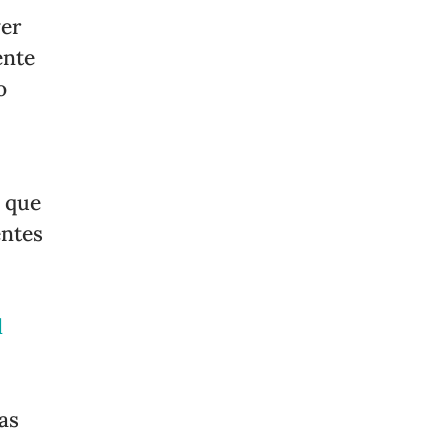
er
ente
o
 que
entes
l
as