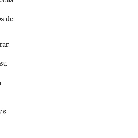
os de
rar
 su
a
us