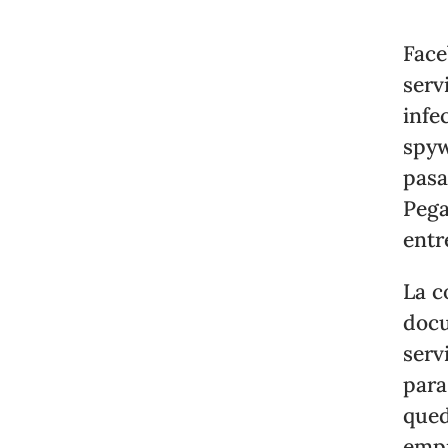
Face
serv
infe
spyw
pasa
Pega
entr
La c
docu
serv
para
qued
empr