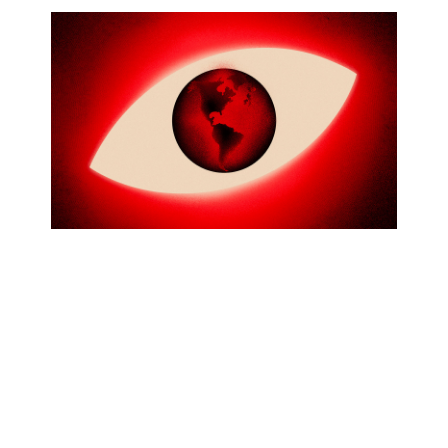
R3D PARTICIPA EN CONTRIBUCIÓN
CONJUNTA PARA INFORME DEL
ALTO COMISIONADO DE ONU
SOBRE DEFENSORES DE DERECHOS
HUMANOS
Abr 17, 2026
|
Oficial
,
Privacidad
Desde R3D aportamos para un nuevo informe