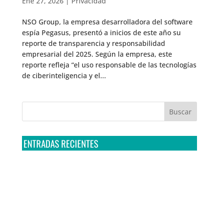
Ene 27, 2026
|
Privacidad
NSO Group, la empresa desarrolladora del software
espía Pegasus, presentó a inicios de este año su
reporte de transparencia y responsabilidad
empresarial del 2025. Según la empresa, este
reporte refleja “el uso responsable de las tecnologías
de ciberinteligencia y el...
ENTRADAS RECIENTES
Tribunal Colegiado confirma amparo de R3D: Sedena
sigue incumpliendo con la entrega de contratos de
Pegasus
Multa a la FMF confirma riesgos advertidos sobre el
tratamiento de datos sensibles en el FAN ID