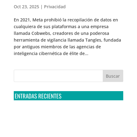
Oct 23, 2025
|
Privacidad
En 2021, Meta prohibió la recopilación de datos en
cualquiera de sus plataformas a una empresa
llamada Cobwebs, creadores de una poderosa
herramienta de vigilancia llamada Tangles, fundada
por antiguos miembros de las agencias de
inteligencia cibernética de élite de...
ENTRADAS RECIENTES
Tribunal Colegiado confirma amparo de R3D: Sedena
sigue incumpliendo con la entrega de contratos de
Pegasus
Multa a la FMF confirma riesgos advertidos sobre el