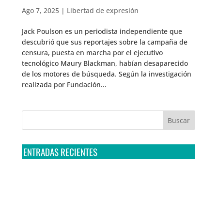
Ago 7, 2025
|
Libertad de expresión
Jack Poulson es un periodista independiente que
descubrió que sus reportajes sobre la campaña de
censura, puesta en marcha por el ejecutivo
tecnológico Maury Blackman, habían desaparecido
de los motores de búsqueda. Según la investigación
realizada por Fundación...
ENTRADAS RECIENTES
Tribunal Colegiado confirma amparo de R3D: Sedena
sigue incumpliendo con la entrega de contratos de
Pegasus
Multa a la FMF confirma riesgos advertidos sobre el