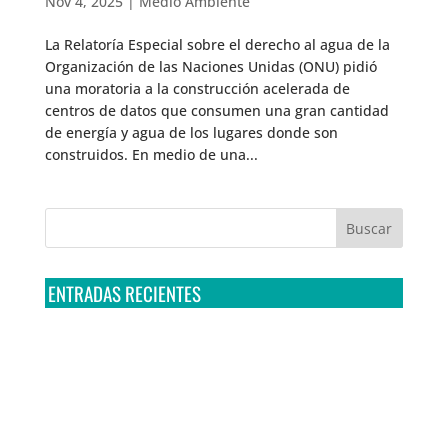
Nov 4, 2025
|
Medio Ambiente
La Relatoría Especial sobre el derecho al agua de la
Organización de las Naciones Unidas (ONU) pidió
una moratoria a la construcción acelerada de
centros de datos que consumen una gran cantidad
de energía y agua de los lugares donde son
construidos. En medio de una...
ENTRADAS RECIENTES
Tribunal Colegiado confirma amparo de R3D: Sedena
sigue incumpliendo con la entrega de contratos de
Pegasus
Multa a la FMF confirma riesgos advertidos sobre el
tratamiento de datos sensibles en el FAN ID