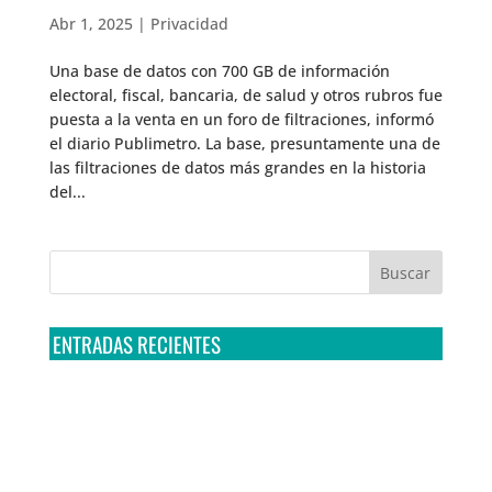
Abr 1, 2025
|
Privacidad
Una base de datos con 700 GB de información
electoral, fiscal, bancaria, de salud y otros rubros fue
puesta a la venta en un foro de filtraciones, informó
el diario Publimetro. La base, presuntamente una de
las filtraciones de datos más grandes en la historia
del...
ENTRADAS RECIENTES
Tribunal Colegiado confirma amparo de R3D: Sedena
sigue incumpliendo con la entrega de contratos de
Pegasus
Multa a la FMF confirma riesgos advertidos sobre el