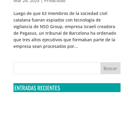
Mar 24, 2025
|
Privacidad
Luego de que 63 miembros de la sociedad civil
catalana fueran espiados con tecnología de
vigilancia de NSO Group, empresa israelí creadora
de Pegasus, un tribunal de Barcelona ha ordenado
que tres altos ejecutivos que formaban parte de la
empresa sean procesados por...
ENTRADAS RECIENTES
Tribunal Colegiado confirma amparo de R3D: Sedena
sigue incumpliendo con la entrega de contratos de
Pegasus
Multa a la FMF confirma riesgos advertidos sobre el
tratamiento de datos sensibles en el FAN ID