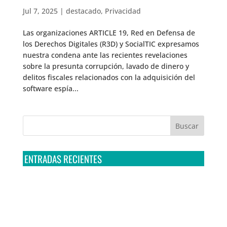
Jul 7, 2025
|
destacado
,
Privacidad
Las organizaciones ARTICLE 19, Red en Defensa de
los Derechos Digitales (R3D) y SocialTIC expresamos
nuestra condena ante las recientes revelaciones
sobre la presunta corrupción, lavado de dinero y
delitos fiscales relacionados con la adquisición del
software espía...
ENTRADAS RECIENTES
Tribunal Colegiado confirma amparo de R3D: Sedena
sigue incumpliendo con la entrega de contratos de
Pegasus
Multa a la FMF confirma riesgos advertidos sobre el