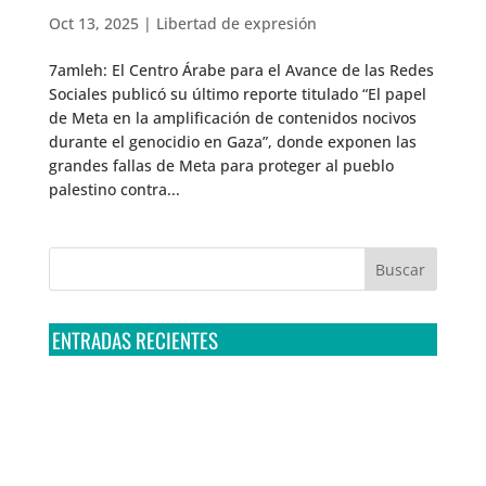
Oct 13, 2025
|
Libertad de expresión
7amleh: El Centro Árabe para el Avance de las Redes
Sociales publicó su último reporte titulado “El papel
de Meta en la amplificación de contenidos nocivos
durante el genocidio en Gaza”, donde exponen las
grandes fallas de Meta para proteger al pueblo
palestino contra...
ENTRADAS RECIENTES
Tribunal Colegiado confirma amparo de R3D: Sedena
sigue incumpliendo con la entrega de contratos de
Pegasus
Multa a la FMF confirma riesgos advertidos sobre el