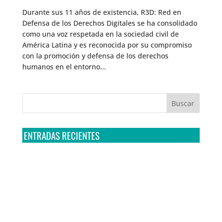
Durante sus 11 años de existencia, R3D: Red en
Defensa de los Derechos Digitales se ha consolidado
como una voz respetada en la sociedad civil de
América Latina y es reconocida por su compromiso
con la promoción y defensa de los derechos
humanos en el entorno...
ENTRADAS RECIENTES
Tribunal Colegiado confirma amparo de R3D: Sedena
sigue incumpliendo con la entrega de contratos de
Pegasus
Multa a la FMF confirma riesgos advertidos sobre el
tratamiento de datos sensibles en el FAN ID
R3D presenta SequIA, un repositorio para