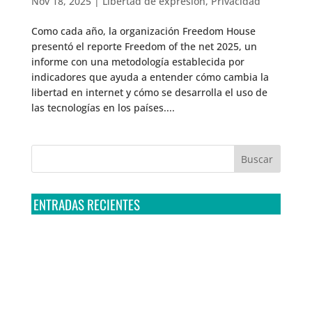
Nov 18, 2025
|
Libertad de expresión
,
Privacidad
Como cada año, la organización Freedom House
presentó el reporte Freedom of the net 2025, un
informe con una metodología establecida por
indicadores que ayuda a entender cómo cambia la
libertad en internet y cómo se desarrolla el uso de
las tecnologías en los países....
ENTRADAS RECIENTES
Tribunal Colegiado confirma amparo de R3D: Sedena
sigue incumpliendo con la entrega de contratos de
Pegasus
Multa a la FMF confirma riesgos advertidos sobre el
tratamiento de datos sensibles en el FAN ID