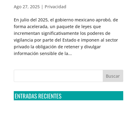
Ago 27, 2025
|
Privacidad
En julio del 2025, el gobierno mexicano aprobó, de
forma acelerada, un paquete de leyes que
incrementan significativamente los poderes de
vigilancia por parte del Estado e imponen al sector
privado la obligación de retener y divulgar
información sensible de la...
ENTRADAS RECIENTES
Tribunal Colegiado confirma amparo de R3D: Sedena
sigue incumpliendo con la entrega de contratos de
Pegasus
Multa a la FMF confirma riesgos advertidos sobre el