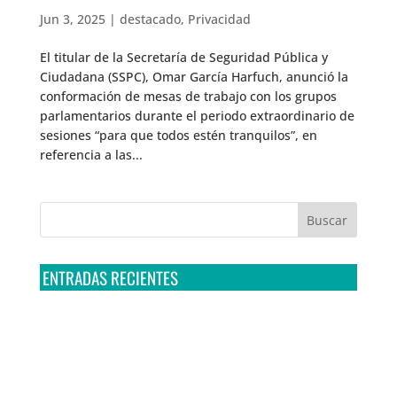
Jun 3, 2025
|
destacado
,
Privacidad
El titular de la Secretaría de Seguridad Pública y
Ciudadana (SSPC), Omar García Harfuch, anunció la
conformación de mesas de trabajo con los grupos
parlamentarios durante el periodo extraordinario de
sesiones “para que todos estén tranquilos”, en
referencia a las...
ENTRADAS RECIENTES
Tribunal Colegiado confirma amparo de R3D: Sedena
sigue incumpliendo con la entrega de contratos de
Pegasus
Multa a la FMF confirma riesgos advertidos sobre el