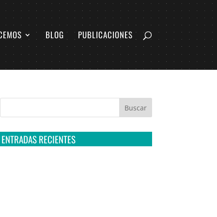
CEMOS
BLOG
PUBLICACIONES
ENTRADAS RECIENTES
Tribunal Colegiado confirma amparo de R3D:
Sedena sigue incumpliendo con la entrega de
contratos de Pegasus
Multa a la FMF confirma riesgos advertidos
sobre el tratamiento de datos sensibles en el