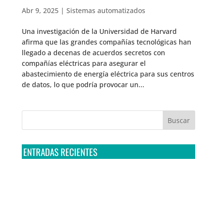
Abr 9, 2025
|
Sistemas automatizados
Una investigación de la Universidad de Harvard
afirma que las grandes compañías tecnológicas han
llegado a decenas de acuerdos secretos con
compañías eléctricas para asegurar el
abastecimiento de energía eléctrica para sus centros
de datos, lo que podría provocar un...
ENTRADAS RECIENTES
Tribunal Colegiado confirma amparo de R3D: Sedena
sigue incumpliendo con la entrega de contratos de
Pegasus
Multa a la FMF confirma riesgos advertidos sobre el