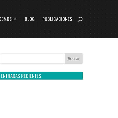
CEMOS
BLOG
PUBLICACIONES
ENTRADAS RECIENTES
Tribunal Colegiado confirma amparo de R3D:
Sedena sigue incumpliendo con la entrega de
contratos de Pegasus
Multa a la FMF confirma riesgos advertidos
sobre el tratamiento de datos sensibles en el