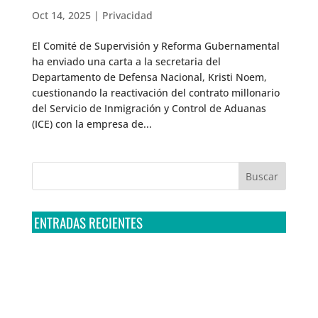
Oct 14, 2025
|
Privacidad
El Comité de Supervisión y Reforma Gubernamental
ha enviado una carta a la secretaria del
Departamento de Defensa Nacional, Kristi Noem,
cuestionando la reactivación del contrato millonario
del Servicio de Inmigración y Control de Aduanas
(ICE) con la empresa de...
ENTRADAS RECIENTES
Tribunal Colegiado confirma amparo de R3D: Sedena
sigue incumpliendo con la entrega de contratos de
Pegasus
Multa a la FMF confirma riesgos advertidos sobre el