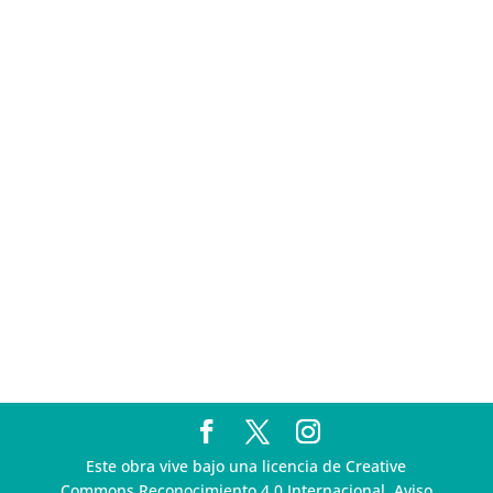
sigue incumpliendo con la entrega de contratos de
Pegasus
Multa a la FMF confirma riesgos advertidos sobre el
tratamiento de datos sensibles en el FAN ID
R3D presenta SequIA, un repositorio para
comprender el impacto ambiental de los centros de
datos y la inteligencia artificial
Ley Serrano bajo escrutinio por su impacto en la
libertad de expresión y la regulación de la IA en
México
R3D enfatiza la necesidad de incorporar la
dimensión digital en la Política Nacional de Derechos
Humanos y Empresas
Este obra vive bajo una licencia de Creative
Commons Reconocimiento 4.0 Internacional. Aviso